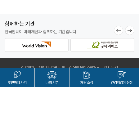
함께하는 기관
한국암웨이 미래재단과
함께하는 기관입니다.
이용약관
개인정보처리방침
이메일 무단수집거부
오시는 길
Family site
후원하러
가기
나의 기부
재단 소식
건강지킴이
신청
한국암웨이 미래재단
대표자명 : 조훈하
사업자등록번호 : 465-82-00203
서울특별시 강남구 테헤란로86길 15