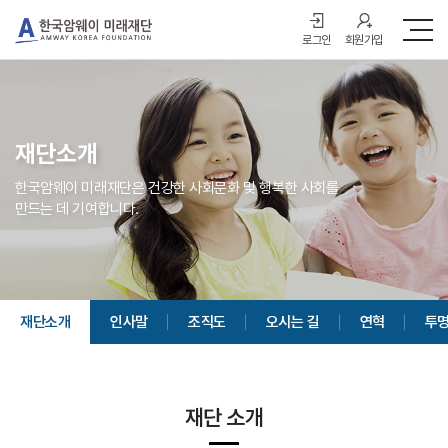
로그인
회원가입
재단소개
한국암웨이 미래재단은 건강한 사회문화 및 행복한 사회를
만드는 데 기여합니다.
재단소개
인사말
조직도
오시는 길
연혁
투
재단 소개