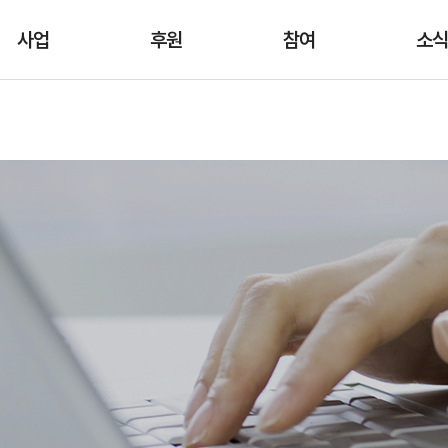
사업
후원
참여
소
건강지킴이
후원하러가기
참여
공지사
지킴이 ZONE
나의 후원
캠페인
언론보도/
비자교육사업
고액후원자 클럽
뉴스레
역사회/유관기관
FAQ
자료
상생 협력