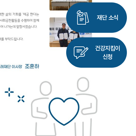
재단 소식
건강지킴이
신청