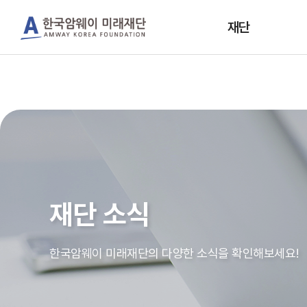
재단
재단소개
인사말
건강
조직도
소
지
오시는길
연혁
재단 소식
투영경영실천
한국암웨이 미래재단의 다양한 소식을 확인해보세요!