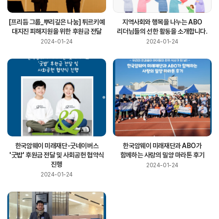
[프리듬 그룹_뿌리깊은 나눔] 튀르키예
지역사회와 행복을 나누는 ABO
대지진 피해지원을 위한 후원금 전달
리더님들의 선한 활동을 소개합니다.
2024-01-24
2024-01-24
한국암웨이 미래재단-굿네이버스
한국암웨이 미래재단과 ABO가
'굿밥' 후원금 전달 및 사회공헌 협약식
함께하는 사랑의 밀양 마라톤 후기
진행
2024-01-24
2024-01-24