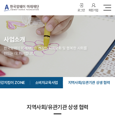
로그인
회원가입
사업소개
한국암웨이 미래재단은 건강한 사회문화 및 행복한 사회를
만드는 데 기여합니다.
건강지킴이 ZONE
소비자교육사업
지역사회/유관기관 상생 협력
지역사회/유관기관 상생 협력