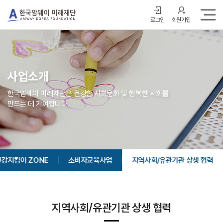
로그인
회원가입
사업소개
한국암웨이 미래재단은 건강한 사회문화 및 행복한 사회를
만드는 데 기여합니다.
건강지킴이 ZONE
소비자교육사업
지역사회/유관기관 상생 협력
지역사회/유관기관 상생 협력